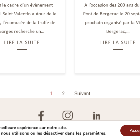
 le cadre d’un évènement
A l’occasion des 200 ans du
l Saint Valentin autour de la
Pont de Bergerac le 20 sep
e, l’écomusée de la truffe de
prochain organisé par la Vi
Sorges recherche un…
Bergerac,…
LIRE LA SUITE
LIRE LA SUITE
1
2
Suivant
eilleure expérience sur notre site.
Acce
Plan du site
Mentions légales
Politique de confidentialité
IV
 nous utilisons ou les désactiver dans les
paramètres
.