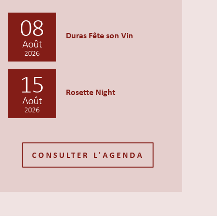
08
Duras Fête son Vin
Août
2026
15
Rosette Night
Août
2026