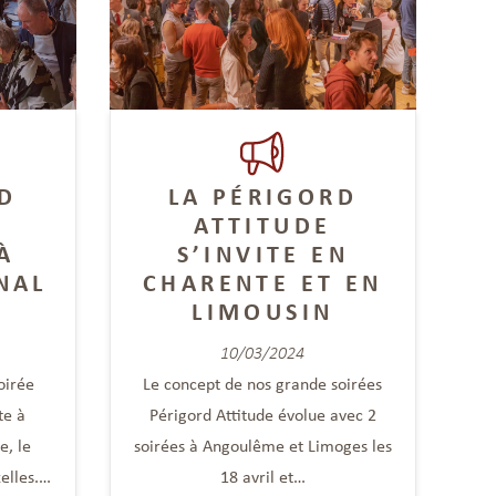
D
LA PÉRIGORD
ATTITUDE
À
S’INVITE EN
NAL
CHARENTE ET EN
LIMOUSIN
10/03/2024
oirée
Le concept de nos grande soirées
te à
Périgord Attitude évolue avec 2
e, le
soirées à Angoulême et Limoges les
elles.…
18 avril et…