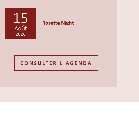
15
Rosette Night
Août
2026
S