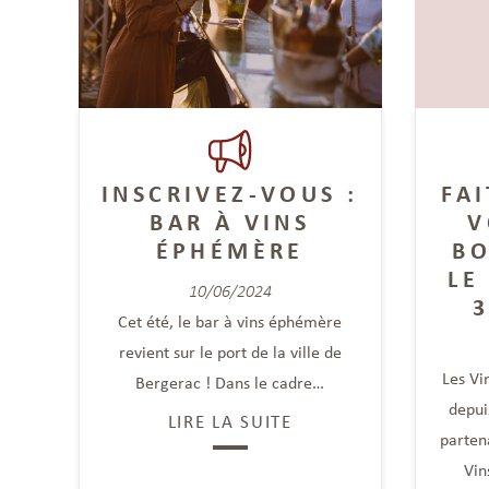
INSCRIVEZ-VOUS :
FA
BAR À VINS
V
ÉPHÉMÈRE
BO
LE
10/06/2024
3
Cet été, le bar à vins éphémère
revient sur le port de la ville de
Les Vi
Bergerac ! Dans le cadre…
depui
LIRE LA SUITE
partena
Vin