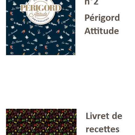
n°2
Périgord
Attitude
Livret de
recettes