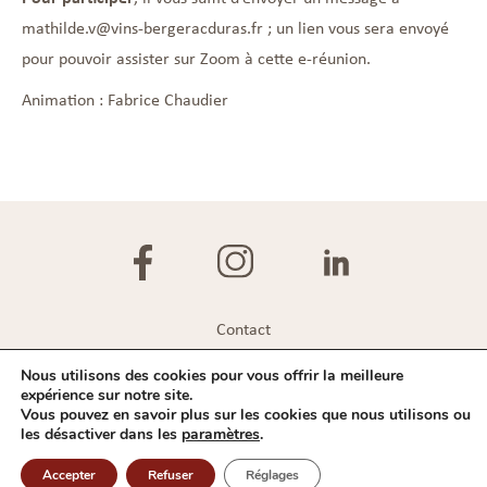
mathilde.v@vins-bergeracduras.fr
; un lien vous sera envoyé
pour pouvoir assister sur Zoom à cette e-réunion.
Animation : Fabrice Chaudier
Contact
Plan du site
Nous utilisons des cookies pour vous offrir la meilleure
expérience sur notre site.
Mentions légales
Vous pouvez en savoir plus sur les cookies que nous utilisons ou
les désactiver dans les
paramètres
.
Politique de confidentialité
Accepter
Refuser
Réglages
IVBD © 2026