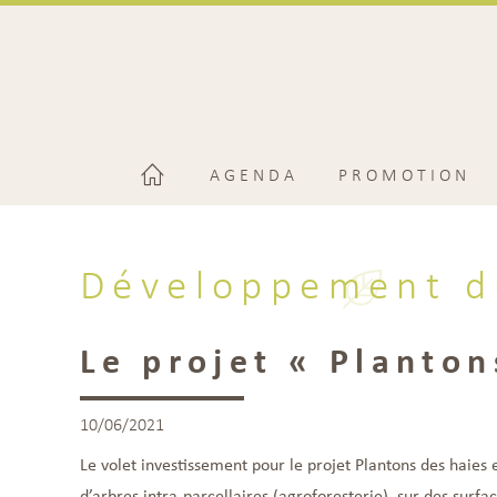
AGENDA
PROMOTION
Développement d
Le projet « Planton
10/06/2021
Le volet investissement pour le projet Plantons des haies 
d’arbres intra-parcellaires (agroforesterie), sur des surfac