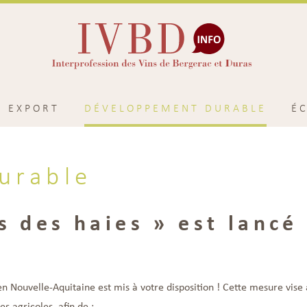
EXPORT
DÉVELOPPEMENT DURABLE
É
urable
s des haies » est lancé 
en Nouvelle-Aquitaine est mis à votre disposition ! Cette mesure vise 
es agricoles, afin de :