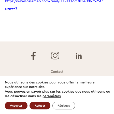
https://www.calameo.com/read/0060092718c6a9d67525f?
page=1
Contact
Plan du site
Nous utilisons des cookies pour vous offrir la meilleure
expérience sur notre site.
Mentions légales
Vous pouvez en savoir plus sur les cookies que nous utilisons ou
les désactiver dans les
paramètres
.
Politique de confidentialité
Accepter
Refuser
Réglages
IVBD © 2026