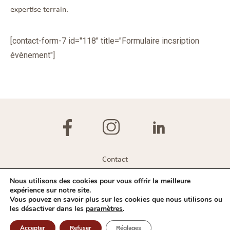
expertise terrain.
[contact-form-7 id="118" title="Formulaire incsription
évènement"]
Contact
Plan du site
Nous utilisons des cookies pour vous offrir la meilleure
expérience sur notre site.
Mentions légales
Vous pouvez en savoir plus sur les cookies que nous utilisons ou
les désactiver dans les
paramètres
.
Politique de confidentialité
Accepter
Refuser
Réglages