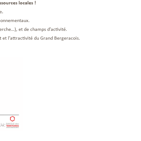
ssources locales !
e
.
vironnementaux.
herche…), et de champs d’activité.
et l’attractivité du Grand Bergeracois.