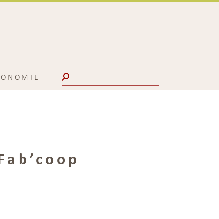
Search:
CONOMIE
 Fab’coop